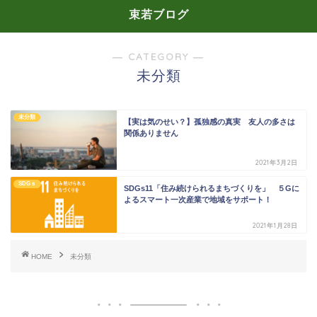
束若ブログ
― CATEGORY ―
未分類
未分類
【実は気のせい？】孤独感の真実 友人の多さは
関係ありません
2021年3月2日
SDGｓ
SDGs11「住み続けられるまちづくりを」 ５Gに
よるスマート一次産業で地域をサポート！
2021年1月28日
HOME
未分類