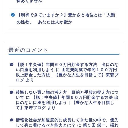
係ありません
【制御できていますか？】豊かさと地位とは「人類
の性欲」 あなたは人か獣か
最近のコメント
【脱！中央値】年間６０万円貯金する方法 出口のな
い口座を利用しよう
に
固定費削減で年間１００万円
以上貯金した方法 | 【豊かな人生を目指して】束若ブ
ログ
より
後悔しない買い物の考え方 目的と手段の捉え方につ
いて
に
【脱！中央値】年間６０万円貯金する方法 出
口のない口座を利用しよう | 【豊かな人生を目指し
て】束若ブログ
より
情報化社会が加速度的に成長してきた世の中で、優先
して身に着けるべき能力とは？
に
第５回 栄一、揺れ